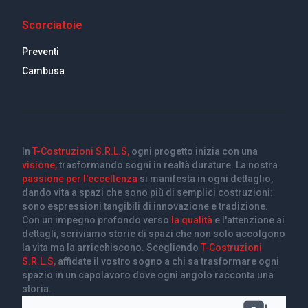
Scorciatoie
Preventi
Cambusa
In
T-Costruzioni S.R.L.S,
ogni progetto inizia con una
visione,
trasformando sogni in realtà durature. La nostra
passione per l'eccellenza
si manifesta in ogni dettaglio,
dando vita a spazi che sono più di semplici costruzioni:
sono espressioni tangibili di innovazione e tradizione.
Con un impegno profondo verso
la qualità
e l'attenzione ai
dettagli, scriviamo storie di spazi che non solo accolgono
la vita ma la arricchiscono. Scegliendo
T-Costruzioni
S.R.L.S,
affidate il vostro sogno a chi sa trasformare ogni
spazio in un capolavoro dove ogni angolo racconta una
storia.