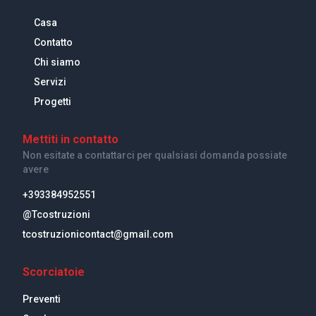
Casa
Contatto
Chi siamo
Servizi
Progetti
Mettiti in contatto
Non esitate a contattarci per qualsiasi domanda possiate
avere
+393384952551
@Tcostruzioni
tcostruzionicontact@gmail.com
Scorciatoie
Preventi