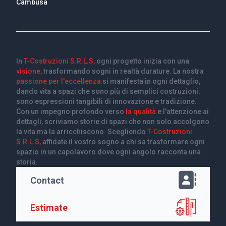
Cambusa
In
T-Costruzioni S.R.L.S,
ogni progetto inizia con una
visione,
trasformando sogni in realtà durature. La nostra
passione per l'eccellenza
si manifesta in ogni dettaglio,
dando vita a spazi che sono più di semplici costruzioni:
sono espressioni tangibili di innovazione e tradizione.
Con un impegno profondo verso
la qualità
e l'attenzione ai
dettagli, scriviamo storie di spazi che non solo accolgono
la vita ma la arricchiscono. Scegliendo
T-Costruzioni
S.R.L.S,
affidate il vostro sogno a chi sa trasformare ogni
spazio in un capolavoro dove ogni angolo racconta una
storia.
Contact
Estimate