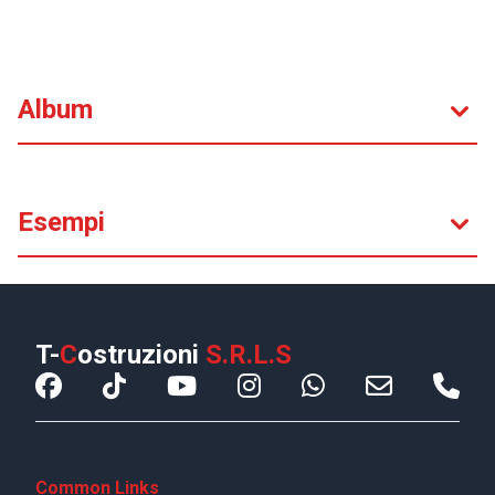
Album
Esempi
T-
C
ostruzioni
S.R.L.S
Common Links