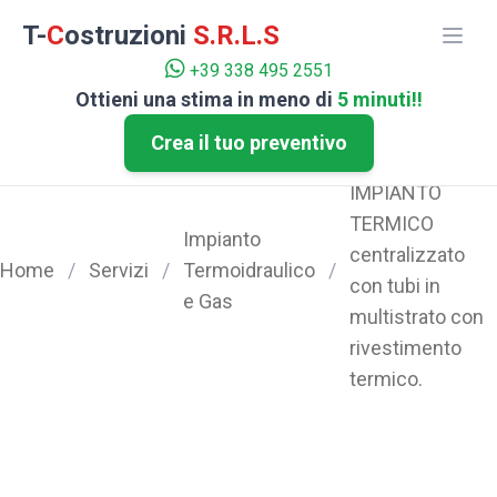
T-
C
ostruzioni
S.R.L.S
+39 338 495 2551
Ottieni una stima in meno di
5 minuti!!
Crea il tuo preventivo
REALIZZAZIONE
IMPIANTO
TERMICO
Impianto
centralizzato
Home
/
Servizi
/
Termoidraulico
/
con tubi in
e Gas
multistrato con
rivestimento
termico.